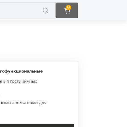
0
огофункциональные
ания гостиничных
я
ными элементами для
а