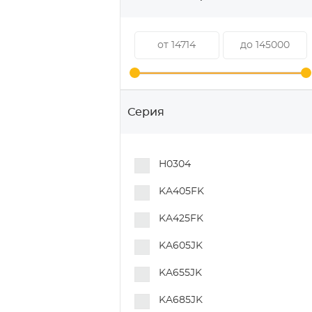
Серия
H0304
KA405FK
KA425FK
KA605JK
KA655JK
KA685JK