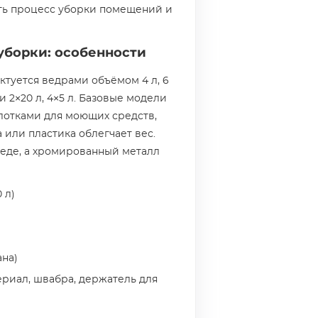
ть процесс уборки помещений и
борки: особенности
туется ведрами объёмом 4 л, 6
л и 2×20 л, 4×5 л. Базовые модели
лотками для моющих средств,
или пластика облегчает вес.
реде, а хромированный металл
 л)
ана)
риал, швабра, держатель для