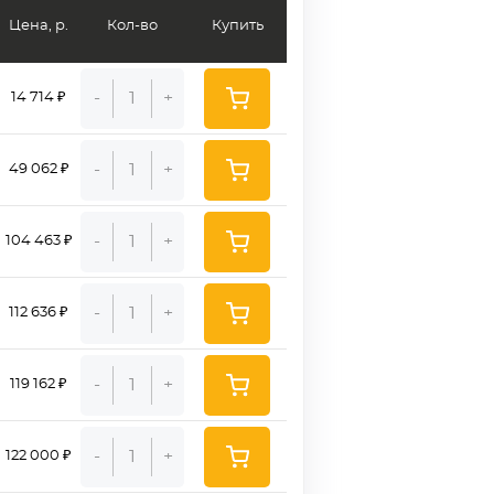
Цена, р.
Кол-во
Купить
-
+
14 714 ₽
-
+
49 062 ₽
-
+
104 463 ₽
-
+
112 636 ₽
-
+
119 162 ₽
-
+
122 000 ₽