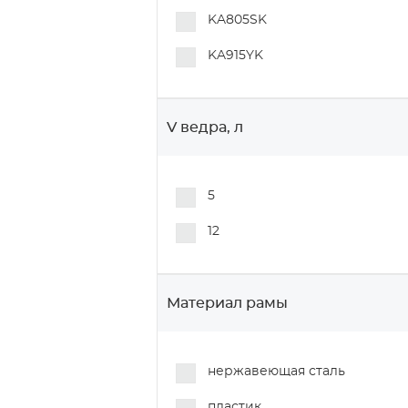
KA805SK
KA915YK
V ведра, л
5
12
Материал рамы
нержавеющая сталь
пластик