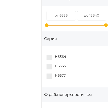
Серия
H6564
H6565
H6577
Ф раб.поверхности., см