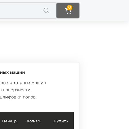
0
рных машин
ковых роторных машин
на поверхности
 шлифовки полов
Цена, р.
Кол-во
Купить