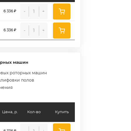
-
+
6 336 ₽
-
+
6 336 ₽
орных машин
ковых роторных машин
 шлифовки полов
знения
Цена, р.
Кол-во
Купить