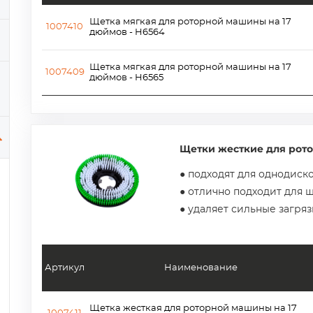
Щетка мягкая для роторной машины на 17
1007410
дюймов - H6564
Щетка мягкая для роторной машины на 17
1007409
дюймов - H6565
Щетки жесткие для рот
● подходят для однодис
● отлично подходит для
● удаляет сильные загря
Артикул
Наименование
Щетка жесткая для роторной машины на 17