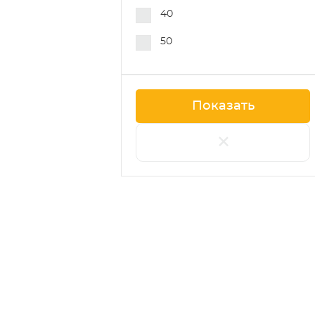
40
50
+