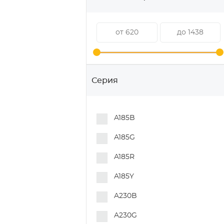
Серия
A185B
A185G
A185R
A185Y
A230B
A230G