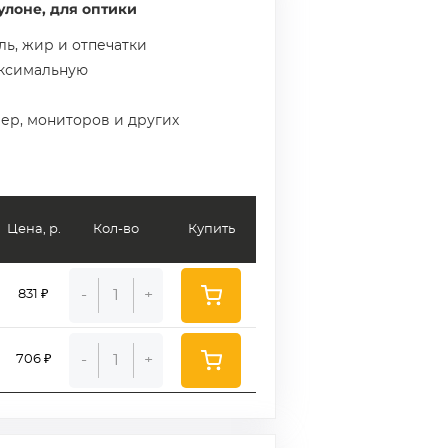
улоне, для оптики
ль, жир и отпечатки
аксимальную
мер, мониторов и других
Цена, р.
Кол-во
Купить
-
+
831 ₽
-
+
706 ₽