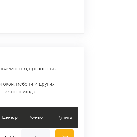
тываемостью, прочностью
и окон, мебели и других
ережного ухода
Цена, р.
Кол-во
Купить