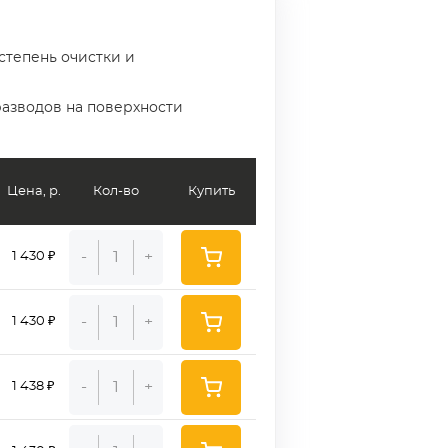
степень очистки и
разводов на поверхности
Цена, р.
Кол-во
Купить
-
+
1 430 ₽
-
+
1 430 ₽
-
+
1 438 ₽