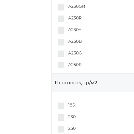
A230GR
A230R
A230Y
A250B
A250G
A250R
A300B
Плотность, гр/м2
A300G
A300R
185
A300Y
230
A340B
250