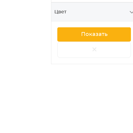
AP320G
Цвет
AP320R
AP320Y
+