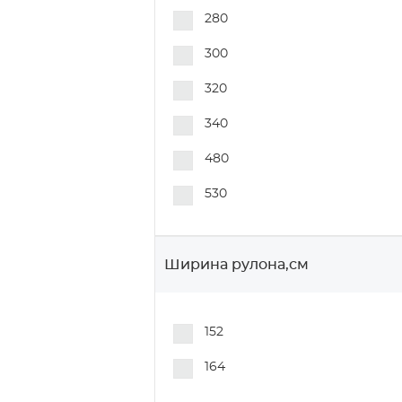
A340G
280
A340GBR
300
A340GR
320
A340R
340
A340Y
480
A480B
530
A480G
A530G
Ширина рулона,см
A530Gr
AO280B
152
AO280G
164
AP320B