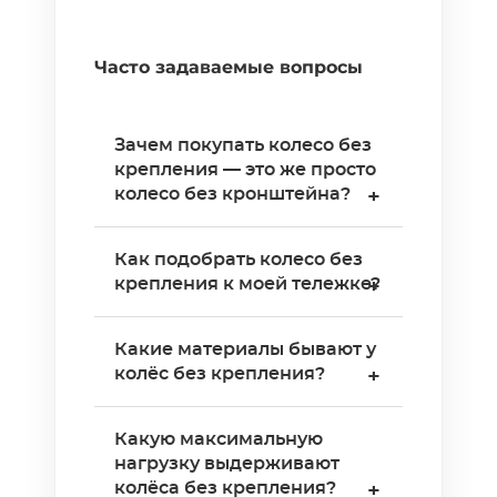
Часто задаваемые вопросы
Зачем покупать колесо без
крепления — это же просто
колесо без кронштейна?
+
Да, это колесо отдельно —
Как подобрать колесо без
без вилки, площадки или
крепления к моей тележке?
+
болта. Покупают для замены
изношенного колеса в
Нужно измерить три
Какие материалы бывают у
существующем кронштейне
параметра: диаметр колеса
колёс без крепления?
+
или для самостоятельной
(50–300 мм), ширину колеса
сборки нестандартных
и посадочный диаметр
Основные материалы:
конструкций. Это дешевле,
Какую максимальную
отверстия (стандартные —
резина (мягкий ход,
чем менять всю колёсную
нагрузку выдерживают
12, 15, 20, 25 мм). Если старое
бюджетная), полиуретан
колёса без крепления?
опору целиком — экономия
+
колесо сохранилось, проще