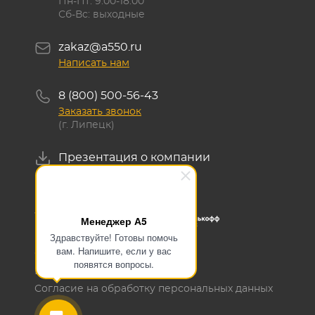
Пн-Пт: 9:00-18:00
Сб-Вс: выходные
zakaz@a550.ru
Написать нам
8 (800) 500-56-43
Заказать звонок
(г. Липецк)
Презентация о компании
Скачать
Менеджер А5
Здравствуйте! Готовы помочь
вам. Напишите, если у вас
ОГРН 1145476129700
появятся вопросы.
ИНН 5405503636
Согласие на обработку персональных данных