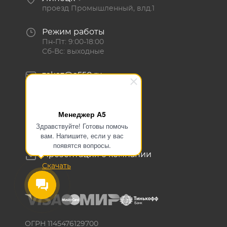
проезд Промышленный, влд.1
Режим работы
Пн-Пт: 9:00-18:00
Сб-Вс: выходные
zakaz@a550.ru
Написать нам
8 (800) 500-56-43
Менеджер А5
Заказать звонок
Здравствуйте! Готовы помочь
(г. Липецк)
вам. Напишите, если у вас
появятся вопросы.
Презентация о компании
Скачать
ОГРН 1145476129700